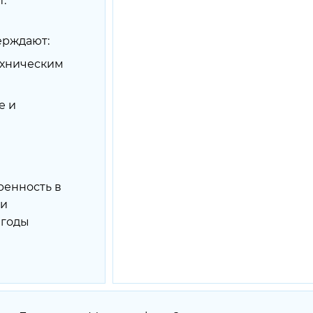
.
ерждают:
ехническим
е и
ренность в
 и
 годы