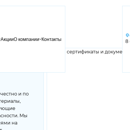
Акции
О компании
Контакты
8
е
честно и по
териалы,
вующие
асности. Мы
иями на